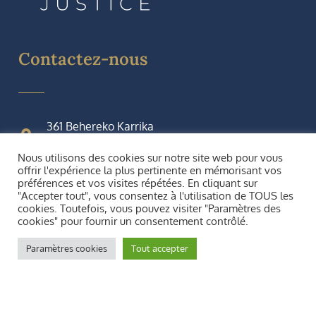
Contactez-nous
361 Behereko Karrika
64430, Saint Etienne de Baïgorry
Nous utilisons des cookies sur notre site web pour vous
offrir l'expérience la plus pertinente en mémorisant vos
05 59 37 45 08
préférences et vos visites répétées. En cliquant sur
"Accepter tout", vous consentez à l'utilisation de TOUS les
ligne constat : 07 88 28 00 07
cookies. Toutefois, vous pouvez visiter "Paramètres des
cookies" pour fournir un consentement contrôlé.
contact@mbjustice.fr
Paramètres cookies
Tout accepter
Du lundi au vendredi
08:30 - 12:30
14:00 - 17:00