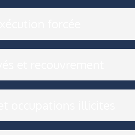
xécution forcée
és et recouvrement
t occupations illicites