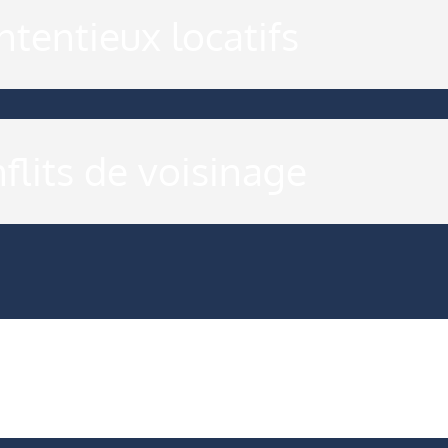
tentieux locatifs
flits de voisinage