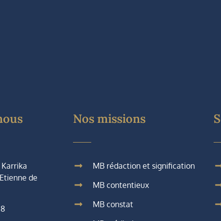
nous
Nos missions
S
 Karrika
MB rédaction et signification
 Etienne de
MB contentieux
MB constat
08