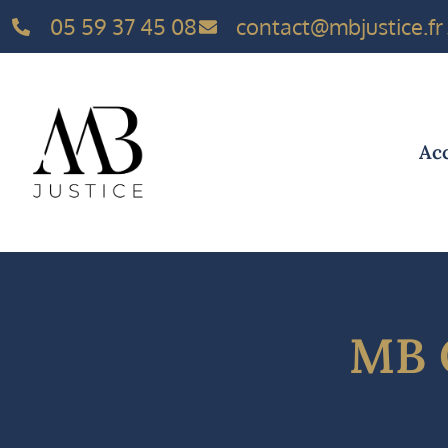
05 59 37 45 08
contact@mbjustice.fr
Acc
MB 